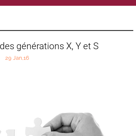
des générations X, Y et S
29 Jan,16