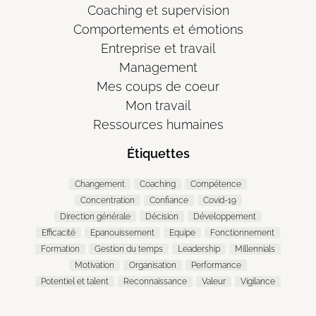
Coaching et supervision
Comportements et émotions
Entreprise et travail
Management
Mes coups de coeur
Mon travail
Ressources humaines
Étiquettes
Changement
Coaching
Compétence
Concentration
Confiance
Covid-19
Direction générale
Décision
Développement
Efficacité
Epanouissement
Equipe
Fonctionnement
Formation
Gestion du temps
Leadership
Millennials
Motivation
Organisation
Performance
Potentiel et talent
Reconnaissance
Valeur
Vigilance