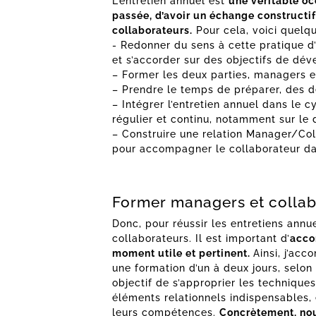
L’entretien annuel est
une véritable oc
passée, d’avoir un échange constructif
collaborateurs.
Pour cela, voici quelqu
​- Redonner du sens à cette pratique d
et s’accorder sur des objectifs de dé
– Former les deux parties, managers et
– Prendre le temps de préparer, des de
– Intégrer l’entretien annuel dans le 
régulier et continu, notamment sur le 
– Construire une relation Manager/Co
pour accompagner le collaborateur dans
Former managers et collab
Donc, pour réussir les entretiens ann
collaborateurs. Il est important d’
acco
moment utile et pertinent.
Ainsi, j’ac
une formation d’un à deux jours, selon
objectif de s’approprier les techniques
éléments relationnels indispensables, 
leurs compétences.
Concrètement, nous