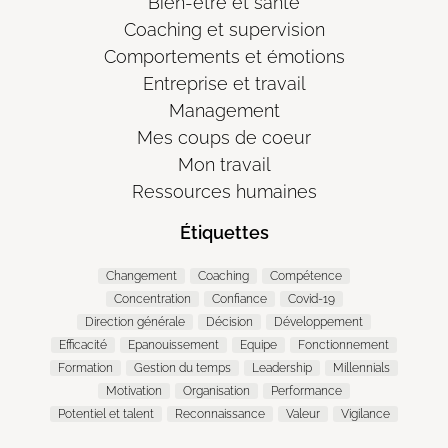
Bien-être et santé
Coaching et supervision
Comportements et émotions
Entreprise et travail
Management
Mes coups de coeur
Mon travail
Ressources humaines
Étiquettes
Changement
Coaching
Compétence
Concentration
Confiance
Covid-19
Direction générale
Décision
Développement
Efficacité
Epanouissement
Equipe
Fonctionnement
Formation
Gestion du temps
Leadership
Millennials
Motivation
Organisation
Performance
Potentiel et talent
Reconnaissance
Valeur
Vigilance