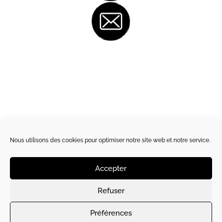
Nous utilisons des cookies pour optimiser notre site web et notre service.
Accepter
Refuser
Site créé et hébergé par
l’Artichaut de Paris
|
Préférences
Conception-rédaction par
Manon Lescroart
|